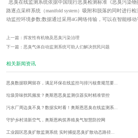
恶臭在线监测系统
依据中国现行恶臭检测标准《恶臭污染物排放标
路逐点采样系统（manifold system）吸附和脱落
动监控环境参数;数据通过采用4G网络传输，可以在智能移动
上一篇：挥发性有机物及恶臭污染治理
下一篇：恶臭气体自动监测系统可助人们解决扰民问题
相关新闻资讯
恶臭数据联网留存，满足环保在线监控与排污核查规范要...
垃圾异味扰民频发？奥斯恩恶臭监测仪器实时精准管控
污水厂周边臭不臭？数据实时看！奥斯恩恶臭在线监测系...
守护乡村清新空气，奥斯恩构筑养殖臭气智慧防控网
工业园区恶臭扩散监测系统 实时捕捉恶臭扩散动态路径...