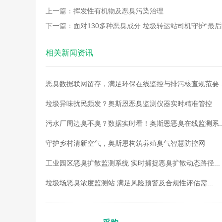
上一篇：挥发性有机物及恶臭污染治理
下一篇：面对130多种恶臭成分 垃圾转运站司机守护“最后
相关新闻资讯
恶臭数据联网留存，满足环保在线监控与排污核查规范要..
垃圾异味扰民频发？奥斯恩恶臭监测仪器实时精准管控
污水厂周边臭不臭？数据实时看！奥斯恩恶臭在线监测系..
守护乡村清新空气，奥斯恩构筑养殖臭气智慧防控网
工业园区恶臭扩散监测系统 实时捕捉恶臭扩散动态路径...
垃圾场恶臭浓度监测站 满足风险预警及合规性评估需...