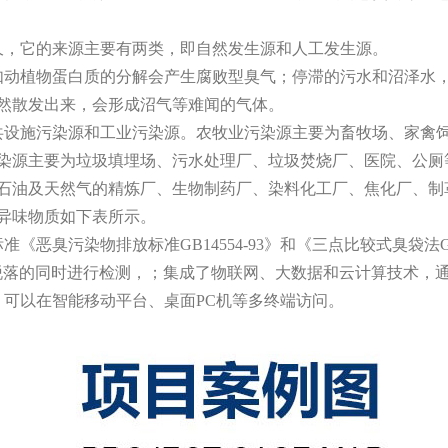
久，它的来源主要有两类，即
自然发生源
和
人工发生源
。
动植物蛋白质的分解会产生腐败型臭气；停滞的污水和沼泽水
然散发出来，会形成沼气等难闻的气体。
设施污染源和工业污染源。农牧业污染源主要为畜牧场、家禽
染源主要为垃圾填埋场、污水处理厂、垃圾焚烧厂、医院、公厕
石油及天然气的精炼厂、生物制药厂、染料化工厂、焦化厂、制
异味物质如下表所示。
《恶臭污染物排放标准GB14554-93》和《三点比较式臭袋法GB/
em）吸附和脱落的同时进行检测，；集成了物联网、大数据和云计算技
，可以在智能移动平台、桌面PC机等多终端访问。