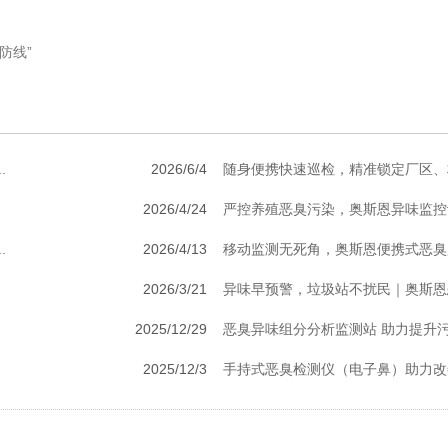
防线”
.
2026/6/4
随身便携快速巡检，精准锁定厂区、村
2026/4/24
严控养殖恶臭污染，奥斯恩异味监控设
.
2026/4/13
移动监测无死角，奥斯恩便携式恶臭监
2026/3/21
异味早预警，垃圾站不扰民｜奥斯恩
2025/12/29
恶臭异味组分分析监测站 助力提升
2025/12/3
手持式恶臭检测仪（电子鼻）助力改善