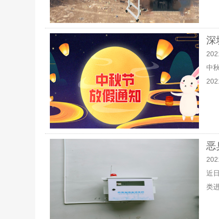
深
202
中
20
恶
202
近
类进