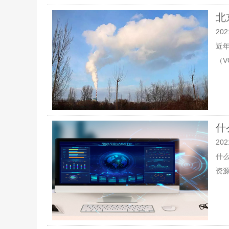
北
202
近年
（V
什
202
什
资