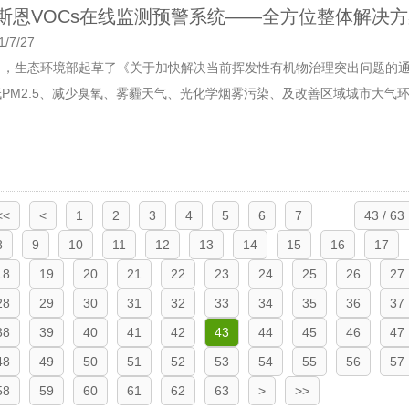
斯恩VOCs在线监测预警系统——全方位整体解决
1/7/27
，生态环境部起草了《关于加快解决当前挥发性有机物治理突出问题的通知(
PM2.5、减少臭氧、雾霾天气、光化学烟雾污染、及改善区域城市大气环境
<<
<
1
2
3
4
5
6
7
43 / 63
8
9
10
11
12
13
14
15
16
17
18
19
20
21
22
23
24
25
26
27
28
29
30
31
32
33
34
35
36
37
38
39
40
41
42
43
44
45
46
47
48
49
50
51
52
53
54
55
56
57
58
59
60
61
62
63
>
>>