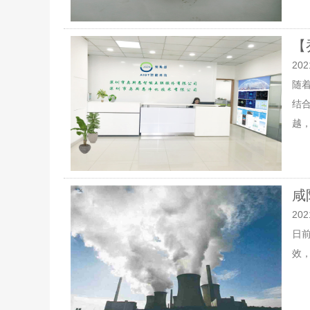
【
202
随
结
越，.
咸
202
日
效，