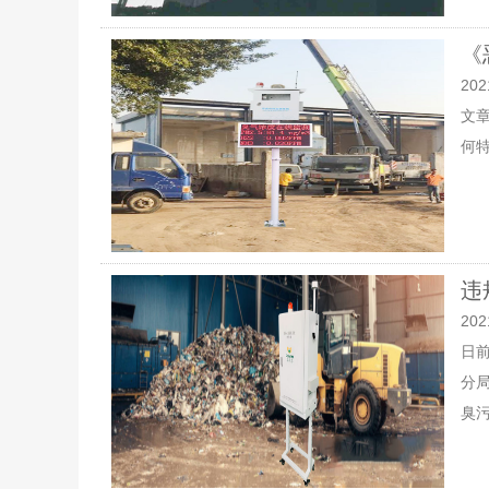
《
202
文
何
违
202
日
分
臭污