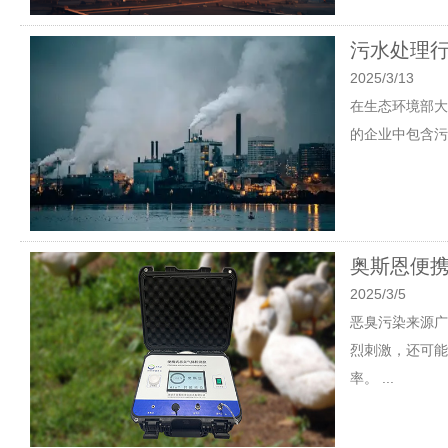
污水处理行
2025/3/13
在生态环境部大气
的企业中包含污
奥斯恩便
2025/3/5
恶臭污染来源广
烈刺激，还可能
率。 ...