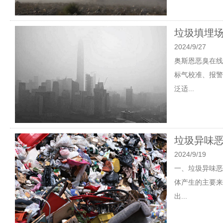
垃圾填埋场
2024/9/27
奥斯恩恶臭在线
标气校准、报警
泛适...
垃圾异味恶
2024/9/19
一、垃圾异味恶
体产生的主要来
出...