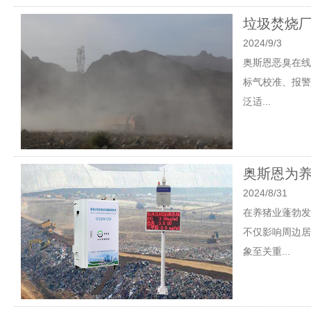
垃圾焚烧厂
2024/9/3
奥斯恩恶臭在线
标气校准、报警
泛适...
奥斯恩为
2024/8/31
在养猪业蓬勃发
不仅影响周边居
象至关重...