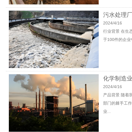
污水处理
2024/4/16
行业背景 在生态
于100件的企
化学制造
2024/4/16
产品背景 随着
部门的棘手工作
业...