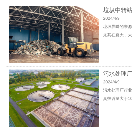
垃圾中转
2024/4/9
垃圾异味的来源
尤其在夏天，大
污水处理
2024/4/9
污水处理厂行业背
臭投诉量大于1