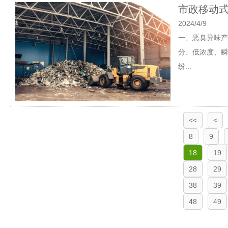
市政移动
2024/4/9
一、恶臭异味产
分、低浓度、瞬
纷...
<<
<
8
9
18
19
28
29
38
39
48
49