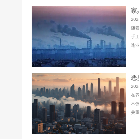
家
202
随
手
造业
恶
202
在
不
关重