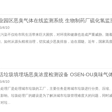
业园区恶臭气体在线监测系统 生物制药厂硫化氢监
5/4/10
臭污染不仅给市民生活带来巨大困扰，对环境和健康也造成严重威胁。随着
增。如何从源头精准治理，切实减少恶臭排放，迫在眉睫。近年，国家高度重
活垃圾填埋场恶臭浓度检测设备 OSEN-OU臭味气
5/4/10
圾处理厂是处理城市垃圾的工厂，主要任务是将城市垃圾进行分类、压缩
生影响。垃圾处理厂的建设是为了解决城市垃圾管理难度大的问题，同时
对垃...