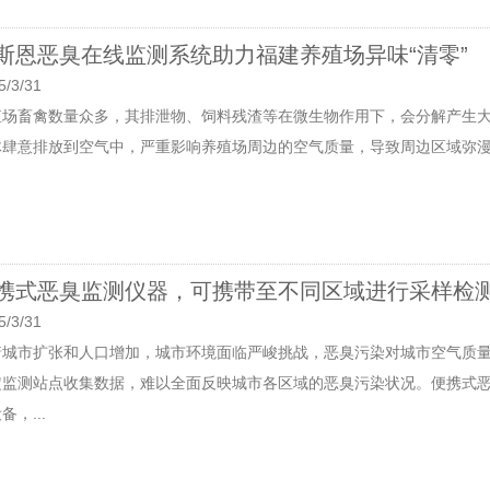
斯恩恶臭在线监测系统助力福建养殖场异味“清零”
5/3/31
殖场畜禽数量众多，其排泄物、饲料残渣等在微生物作用下，会分解产生
体肆意排放到空气中，严重影响养殖场周边的空气质量，导致周边区域弥漫
携式恶臭监测仪器，可携带至不同区域进行采样检
5/3/31
着城市扩张和人口增加，城市环境面临严峻挑战，恶臭污染对城市空气质
定监测站点收集数据，难以全面反映城市各区域的恶臭污染状况。便携式
备，...