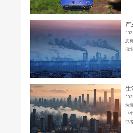
产
202
恶
俱
生
202
垃
卫
或者