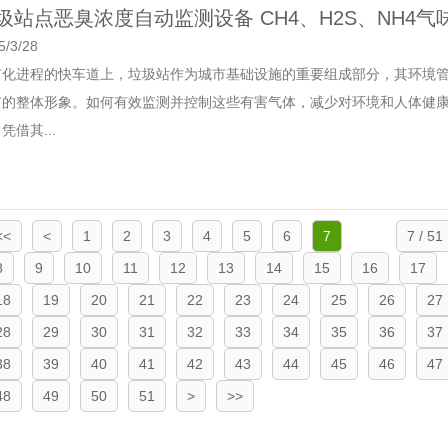
圾站点恶臭浓度自动监测设备 CH4、H2S、NH4气
5/3/28
市化进程的快车道上，垃圾站作为城市基础设施的重要组成部分，其环境
市的整体形象。如何有效监测并控制这些有害气体，减少对环境和人体健
凭借其...
<<
<
1
2
3
4
5
6
7
7 / 51
8
9
10
11
12
13
14
15
16
17
18
19
20
21
22
23
24
25
26
27
28
29
30
31
32
33
34
35
36
37
38
39
40
41
42
43
44
45
46
47
48
49
50
51
>
>>