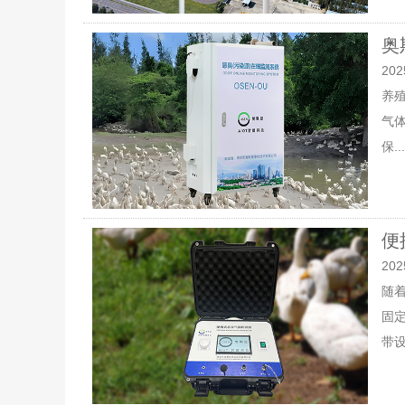
奥
202
养
气
保...
便
202
随
固
带设