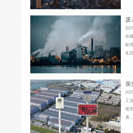
废
202
在
处
生态
泉
202
工
低
臭...