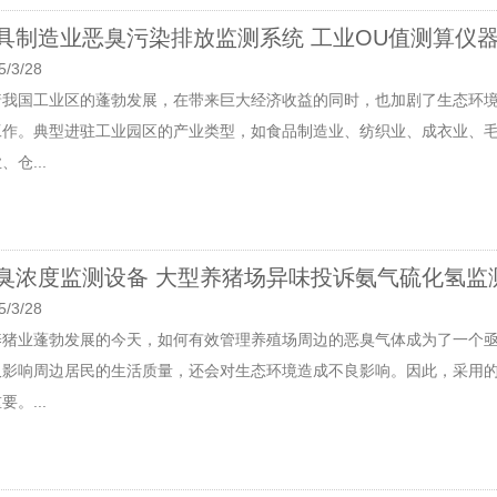
具制造业恶臭污染排放监测系统 工业OU值测算仪
5/3/28
着我国工业区的蓬勃发展，在带来巨大经济收益的同时，也加剧了生态环
工作。典型进驻工业园区的产业类型，如食品制造业、纺织业、成衣业、
、仓...
臭浓度监测设备 大型养猪场异味投诉氨气硫化氢监
5/3/28
养猪业蓬勃发展的今天，如何有效管理养殖场周边的恶臭气体成为了一个
仅影响周边居民的生活质量，还会对生态环境造成不良影响。因此，采用
要。...