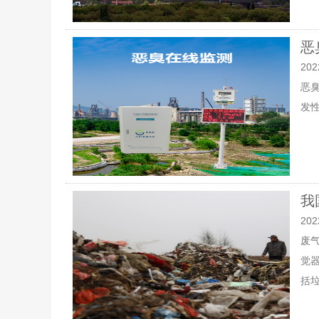
恶
202
恶
发
我
202
废
觉
括垃