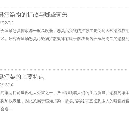
臭污染物的扩散与哪些有关
2/12/17
于养殖场恶臭排放源一般高度低，恶臭污染物的扩散主要受到大气湍流作
染区。研究养殖场恶臭污染物扩散规律有助于解决畜禽养殖场周围的恶臭污
臭污染的主要特点
2/12/10
臭污染是目前世界七大公害之一，严重影响着人们的生活质量。恶臭污染
感觉加以表征，因此又属于感知污染，恶臭污染物可直接刺激人的嗅觉器
会造...