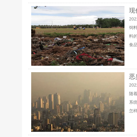
现
202
饲
料
食品
恶
202
随
系
怎样.