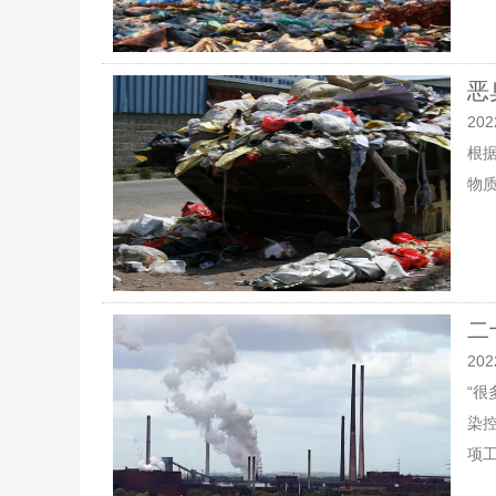
恶
202
根据
物
二
202
“
染
项工