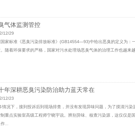
臭气体监测管控
2/12/29
国家标准《恶臭污染排放标准》(GB14554—93)中给出恶臭的定义
质。随着环保要求的严格，国家对污水处理场恶臭气体的治理工作也越来越重
十年深耕恶臭污染防治助力蓝天常在
2/12/23
很多情况下，接到投诉后到现场排查，并没有发现异味问题，为了摸清污染
控制重点实验室高级工程师宁晓宇说。辨别异味、核查污染源，这仅仅是
作...