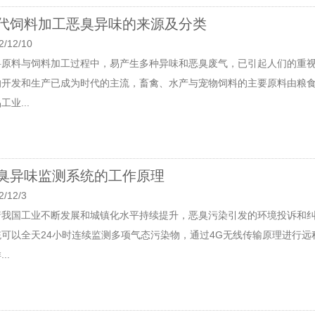
代饲料加工恶臭异味的来源及分类
2/12/10
料原料与饲料加工过程中，易产生多种异味和恶臭废气，已引起人们的重
的开发和生产已成为时代的主流，畜禽、水产与宠物饲料的主要原料由粮
工业...
臭异味监测系统的工作原理
2/12/3
着我国工业不断发展和城镇化水平持续提升，恶臭污染引发的环境投诉和
统可以全天24小时连续监测多项气态污染物，通过4G无线传输原理进行
..