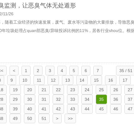
臭监测，让恶臭气体无处遁形
2/11/26
年，随着工业经济的快速发展，废气、废水等污染物的大量排放，导致恶臭污
20年垃圾处理占quan部恶臭/异味投诉比例的11%，居各行业shou位。根据《20
<<
<
1
2
3
4
5
6
7
35 / 51
8
9
10
11
12
13
14
15
16
17
18
19
20
21
22
23
24
25
26
27
28
29
30
31
32
33
34
35
36
37
38
39
40
41
42
43
44
45
46
47
48
49
50
51
>
>>