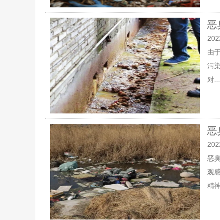
恶
202
由
污
对...
恶
202
恶
观
精神